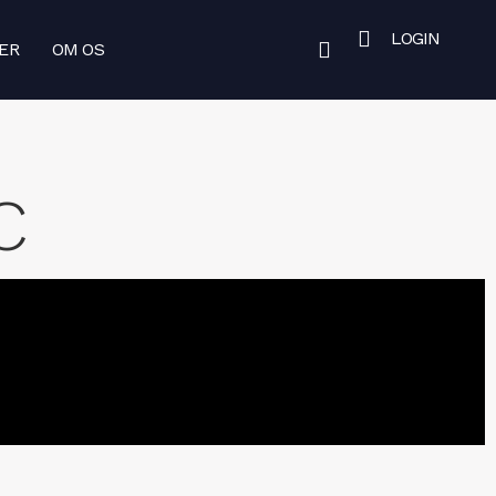
LOGIN
SER
OM OS
C