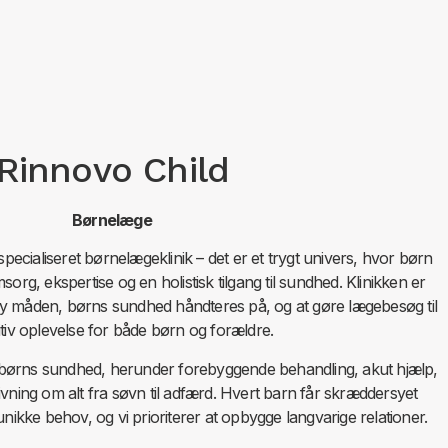
Rinnovo Child
Børnelæge
pecialiseret børnelægeklinik – det er et trygt univers, hvor børn
org, ekspertise og en holistisk tilgang til sundhed. Klinikken er
ny måden, børns sundhed håndteres på, og at gøre lægebesøg til
tiv oplevelse for både børn og forældre.
g til børns sundhed, herunder forebyggende behandling, akut hjælp,
ivning om alt fra søvn til adfærd. Hvert barn får skræddersyet
nikke behov, og vi prioriterer at opbygge langvarige relationer.