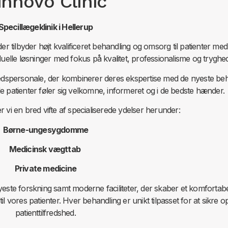
innovo Clinic
Specillægeklinik i Hellerup
r tilbyder højt kvalificeret behandling og omsorg til patienter med
iduelle løsninger med fokus på kvalitet, professionalisme og tryghe
edspersonale, der kombinerer deres ekspertise med de nyeste be
alle patienter føler sig velkomne, informeret og i de bedste hænder.
r vi en bred vifte af specialiserede ydelser herunder:
Børne-ungesygdomme
Medicinsk vægttab
Private medicine
te forskning samt moderne faciliteter, der skaber et komfortabelt 
 til vores patienter. Hver behandling er unikt tilpasset for at sikre o
patienttilfredshed.