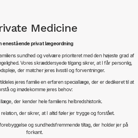
rivate Medicine
n enestående privat lægeordning
familiens sundhed og velvære prioriteret med den højeste grad af
ngelighed. Vores skræddersyede tilgang sikrer, at I får personlig,
dspleje, der matcher jeres livsstil og forventninger.
deles jeres familie en erfaren speciallæge, der er dedikeret til at
orstå og imødekomme jeres behov:
llæge, der kender hele familiens helbredshistorik.
relation, der sikrer, at I altid føler jer trygge og forstået.
forebyggelse og sundhedsfremmende tiltag, der holder jer på
forkant.